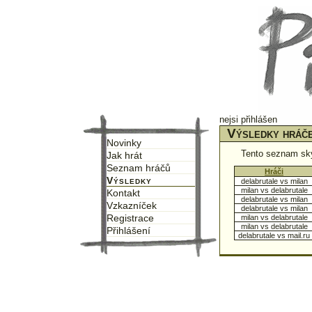
nejsi přihlášen
Výsledky hráče
Novinky
Tento seznam sk
Jak hrát
Seznam hráčů
↑
Hráči
↑
Výsledky
delabrutale vs milan
milan vs delabrutale
Kontakt
delabrutale vs milan
Vzkazníček
delabrutale vs milan
Registrace
milan vs delabrutale
milan vs delabrutale
Přihlášení
delabrutale vs mail.ru