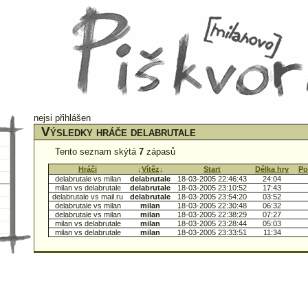
nejsi přihlášen
Výsledky hráče delabrutale
Tento seznam skýtá
7
zápasů
↑
Hráči
↑
↓
Vítěz
↓
↑
Start
↑
↑
Délka hry
↑
↑
Po
delabrutale vs milan
delabrutale
18-03-2005 22:46:43
24:04
milan vs delabrutale
delabrutale
18-03-2005 23:10:52
17:43
delabrutale vs mail.ru
delabrutale
18-03-2005 23:54:20
03:52
delabrutale vs milan
milan
18-03-2005 22:30:48
06:32
delabrutale vs milan
milan
18-03-2005 22:38:29
07:27
milan vs delabrutale
milan
18-03-2005 23:28:44
05:03
milan vs delabrutale
milan
18-03-2005 23:33:51
11:34