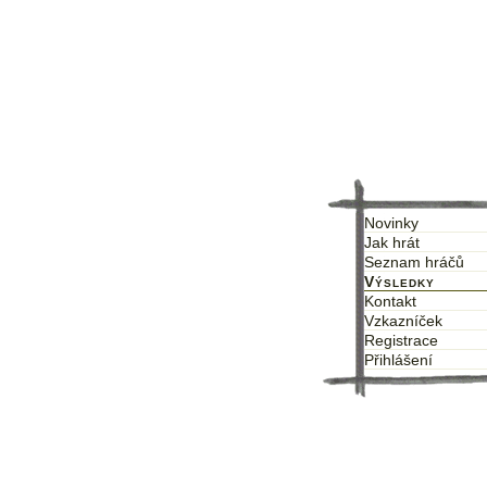
Novinky
Jak hrát
Seznam hráčů
Výsledky
Kontakt
Vzkazníček
Registrace
Přihlášení