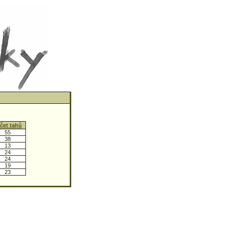
čet tahů
↑
55
38
13
24
24
19
23