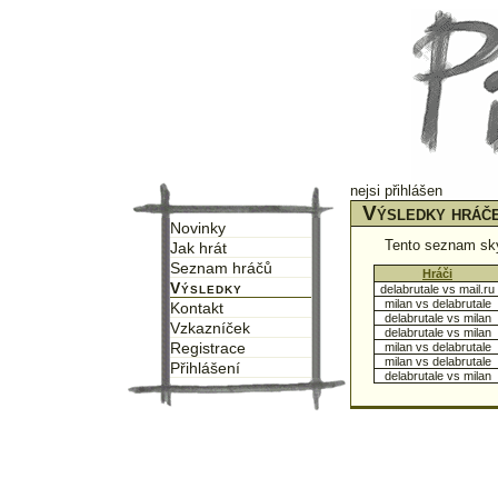
nejsi přihlášen
Výsledky hráče
Novinky
Tento seznam sk
Jak hrát
Seznam hráčů
↑
Hráči
↑
Výsledky
delabrutale vs mail.ru
milan vs delabrutale
Kontakt
delabrutale vs milan
Vzkazníček
delabrutale vs milan
Registrace
milan vs delabrutale
milan vs delabrutale
Přihlášení
delabrutale vs milan