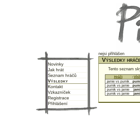
nejsi přihlášen
Výsledky hráče
Novinky
Tento seznam sk
Jak hrát
Seznam hráčů
↑
Hráči
↑
↑
Vít
Výsledky
jamie vs pumik
pum
pumik vs jamie
pum
Kontakt
pumik vs jamie
jam
Vzkazníček
pumik vs jamie
jam
Registrace
Přihlášení