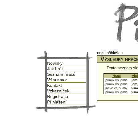
nejsi přihlášen
Výsledky hráče
Novinky
Tento seznam sk
Jak hrát
Seznam hráčů
↑
Hráči
↑
↑
Vít
Výsledky
pumik vs jamie
jam
pumik vs jamie
jam
Kontakt
jamie vs pumik
pum
Vzkazníček
pumik vs jamie
pum
Registrace
Přihlášení