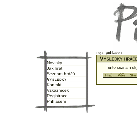
nejsi přihlášen
Výsledky hráč
Novinky
Tento seznam sk
Jak hrát
Seznam hráčů
↑
Hráči
↑
↑
Vítěz
↑
↑
Star
Výsledky
Kontakt
Vzkazníček
Registrace
Přihlášení