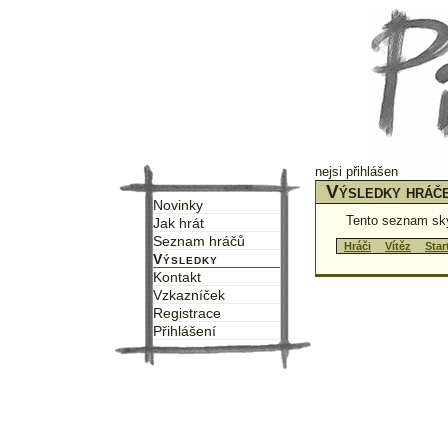
nejsi přihlášen
Výsledky hráč
Novinky
Tento seznam sk
Jak hrát
Seznam hráčů
↑
Hráči
↑
↑
Vítěz
↑
↑
Star
Výsledky
Kontakt
Vzkazníček
Registrace
Přihlášení