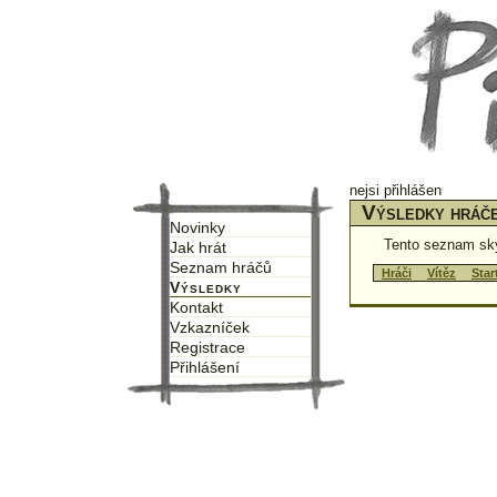
nejsi přihlášen
Výsledky hráč
Novinky
Tento seznam sk
Jak hrát
Seznam hráčů
↑
Hráči
↑
↑
Vítěz
↑
↑
Star
Výsledky
Kontakt
Vzkazníček
Registrace
Přihlášení