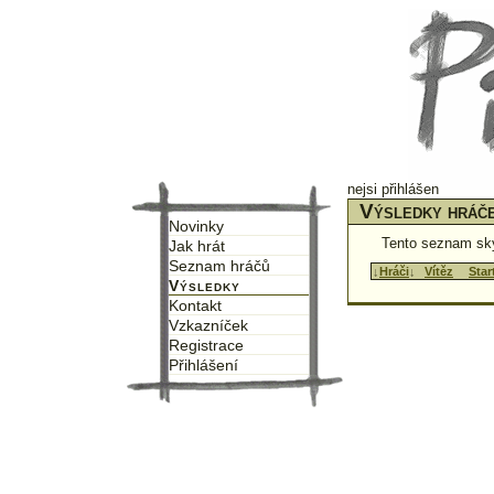
nejsi přihlášen
Výsledky hráče
Novinky
Tento seznam sk
Jak hrát
Seznam hráčů
↓
Hráči
↓
↑
Vítěz
↑
↑
Star
Výsledky
Kontakt
Vzkazníček
Registrace
Přihlášení