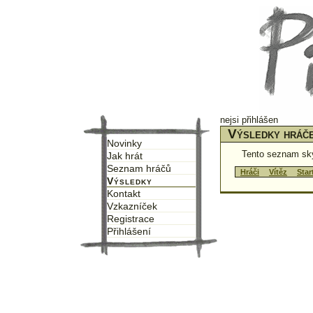
nejsi přihlášen
Výsledky hráč
Novinky
Tento seznam sk
Jak hrát
Seznam hráčů
↑
Hráči
↑
↑
Vítěz
↑
↑
Star
Výsledky
Kontakt
Vzkazníček
Registrace
Přihlášení