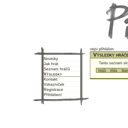
nejsi přihlášen
Výsledky hráč
Novinky
Tento seznam sk
Jak hrát
Seznam hráčů
↑
Hráči
↑
↑
Vítěz
↑
↑
Star
Výsledky
Kontakt
Vzkazníček
Registrace
Přihlášení